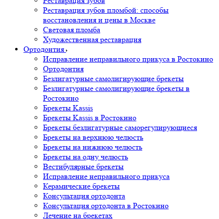
Реставрация зубов
Реставрация зубов пломбой: способы
восстановления и цены в Москве
Световая пломба
Художественная реставрация
Ортодонтия
Исправление неправильного прикуса в Ростокино
Ортодонтия
Безлигатурные самолигирующие брекеты
Безлигатурные самолигирующие брекеты в
Ростокино
Брекеты Kassis
Брекеты Kassis в Ростокино
Брекеты безлигатурные саморегулирующиеся
Брекеты на верхнюю челюсть
Брекеты на нижнюю челюсть
Брекеты на одну челюсть
Вестибулярные брекеты
Исправление неправильного прикуса
Керамические брекеты
Консультация ортодонта
Консультация ортодонта в Ростокино
Лечение на брекетах