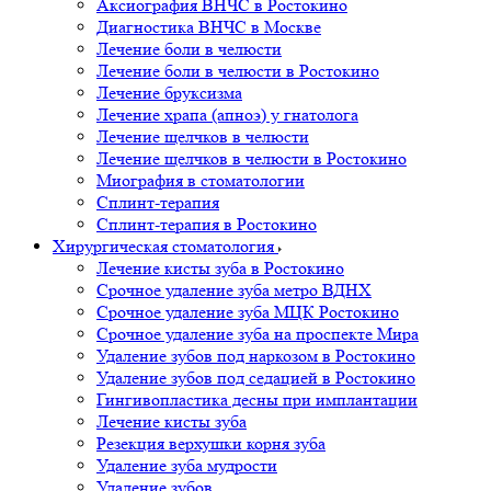
Аксиография ВНЧС в Ростокино
Диагностика ВНЧС в Москве
Лечение боли в челюсти
Лечение боли в челюсти в Ростокино
Лечение бруксизма
Лечение храпа (апноэ) у гнатолога
Лечение щелчков в челюсти
Лечение щелчков в челюсти в Ростокино
Миография в стоматологии
Сплинт-терапия
Сплинт-терапия в Ростокино
Хирургическая стоматология
Лечение кисты зуба в Ростокино
Срочное удаление зуба метро ВДНХ
Срочное удаление зуба МЦК Ростокино
Срочное удаление зуба на проспекте Мира
Удаление зубов под наркозом в Ростокино
Удаление зубов под седацией в Ростокино
Гингивопластика десны при имплантации
Лечение кисты зуба
Резекция верхушки корня зуба
Удаление зуба мудрости
Удаление зубов