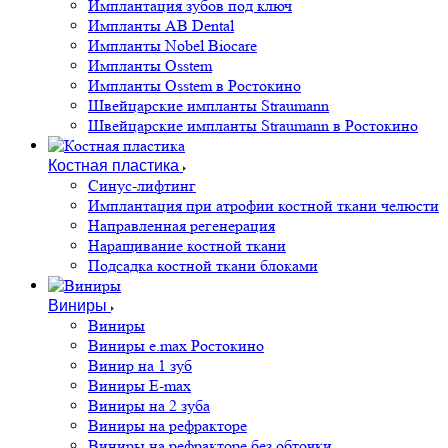
Имплантация зубов под ключ
Импланты AB Dental
Импланты Nobel Biocare
Импланты Osstem
Импланты Osstem в Ростокино
Швейцарские импланты Straumann
Швейцарские импланты Straumann в Ростокино
Костная пластика
Cинус-лифтинг
Имплантация при атрофии костной ткани челюсти
Направленная регенерация
Наращивание костной ткани
Подсадка костной ткани блоками
Виниры
Виниры
Виниры e.max Ростокино
Винир на 1 зуб
Виниры E-max
Виниры на 2 зуба
Виниры на рефракторе
Виниры на рефракторе без обточки