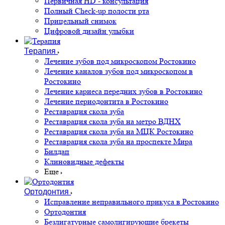
Первичная HD - консультация
Полный Check-up полости рта
Прицельный снимок
Цифровой дизайн улыбки
Терапия
Лечение зубов под микроскопом Ростокино
Лечение каналов зубов под микроскопом в
Ростокино
Лечение кариеса передних зубов в Ростокино
Лечение периодонтита в Ростокино
Реставрация скола зуба
Реставрация скола зуба на метро ВДНХ
Реставрация скола зуба на МЦК Ростокино
Реставрация скола зуба на проспекте Мира
Билдап
Клиновидные дефекты
Еще
Ортодонтия
Исправление неправильного прикуса в Ростокино
Ортодонтия
Безлигатурные самолигирующие брекеты