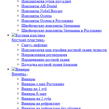
Имплантация зубов под ключ
Импланты AB Dental
Импланты Nobel Biocare
Импланты Osstem
Импланты Osstem в Ростокино
Швейцарские импланты Straumann
Швейцарские импланты Straumann в Ростокино
Костная пластика
Cинус-лифтинг
Имплантация при атрофии костной ткани челюсти
Направленная регенерация
Наращивание костной ткани
Подсадка костной ткани блоками
Виниры
Виниры
Виниры e.max Ростокино
Винир на 1 зуб
Виниры E-max
Виниры на 2 зуба
Виниры на рефракторе
Виниры на рефракторе без обточки