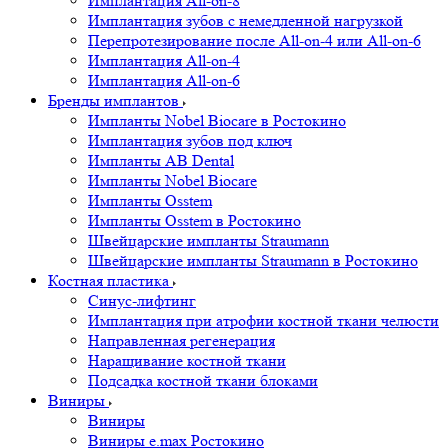
Имплантация All-on-8
Имплантация зубов с немедленной нагрузкой
Перепротезирование после All-on-4 или All-on-6
Имплантация All-on-4
Имплантация All-on-6
Бренды имплантов
Импланты Nobel Biocare в Ростокино
Имплантация зубов под ключ
Импланты AB Dental
Импланты Nobel Biocare
Импланты Osstem
Импланты Osstem в Ростокино
Швейцарские импланты Straumann
Швейцарские импланты Straumann в Ростокино
Костная пластика
Cинус-лифтинг
Имплантация при атрофии костной ткани челюсти
Направленная регенерация
Наращивание костной ткани
Подсадка костной ткани блоками
Виниры
Виниры
Виниры e.max Ростокино