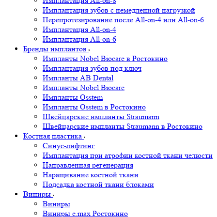
Имплантация All-on-8
Имплантация зубов с немедленной нагрузкой
Перепротезирование после All-on-4 или All-on-6
Имплантация All-on-4
Имплантация All-on-6
Бренды имплантов
Импланты Nobel Biocare в Ростокино
Имплантация зубов под ключ
Импланты AB Dental
Импланты Nobel Biocare
Импланты Osstem
Импланты Osstem в Ростокино
Швейцарские импланты Straumann
Швейцарские импланты Straumann в Ростокино
Костная пластика
Cинус-лифтинг
Имплантация при атрофии костной ткани челюсти
Направленная регенерация
Наращивание костной ткани
Подсадка костной ткани блоками
Виниры
Виниры
Виниры e.max Ростокино