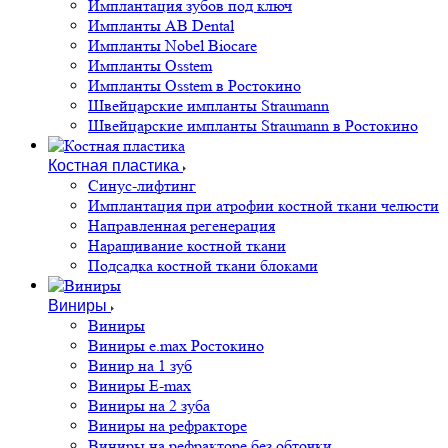
Имплантация зубов под ключ
Импланты AB Dental
Импланты Nobel Biocare
Импланты Osstem
Импланты Osstem в Ростокино
Швейцарские импланты Straumann
Швейцарские импланты Straumann в Ростокино
Костная пластика
Cинус-лифтинг
Имплантация при атрофии костной ткани челюсти
Направленная регенерация
Наращивание костной ткани
Подсадка костной ткани блоками
Виниры
Виниры
Виниры e.max Ростокино
Винир на 1 зуб
Виниры E-max
Виниры на 2 зуба
Виниры на рефракторе
Виниры на рефракторе без обточки