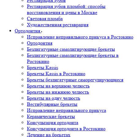
Реставрация зубов
Реставрация зубов пломбой: способы
восстановления и цены в Москве
Световая пломба
Художественная реставрация
Ортодонтия
Исправление неправильного прикуса в Ростокино
Ортодонтия
Безлигатурные самолигирующие брекеты
Безлигатурные самолигирующие брекеты в
Ростокино
Брекеты Kassis
Брекеты Kassis в Ростокино
Брекеты безлигатурные саморегулирующиеся
Брекеты на верхнюю челюсть
Брекеты на нижнюю челюсть
Брекеты на одну челюсть
Вестибулярные брекеты
Исправление неправильного прикуса
Керамические брекеты
Консультация ортодонта
Консультация ортодонта в Ростокино
Лечение на брекетах