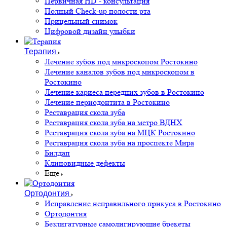
Первичная HD - консультация
Полный Check-up полости рта
Прицельный снимок
Цифровой дизайн улыбки
Терапия
Лечение зубов под микроскопом Ростокино
Лечение каналов зубов под микроскопом в
Ростокино
Лечение кариеса передних зубов в Ростокино
Лечение периодонтита в Ростокино
Реставрация скола зуба
Реставрация скола зуба на метро ВДНХ
Реставрация скола зуба на МЦК Ростокино
Реставрация скола зуба на проспекте Мира
Билдап
Клиновидные дефекты
Еще
Ортодонтия
Исправление неправильного прикуса в Ростокино
Ортодонтия
Безлигатурные самолигирующие брекеты