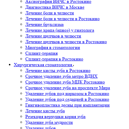
Аксиография ВНЧС в Ростокино
Диагностика ВНЧС в Москве
Лечение боли в челюсти
Лечение боли в челюсти в Ростокино
Лечение бруксизма
Лечение храпа (апноэ) у гнатолога
Лечение щелчков в челюсти
Лечение щелчков в челюсти в Ростокино
Миография в стоматологии
Сплинт-терапия
Сплинт-терапия в Ростокино
Хирургическая стоматология
Лечение кисты зуба в Ростокино
Срочное удаление зуба метро ВДНХ
Срочное удаление зуба МЦК Ростокино
Срочное удаление зуба на проспекте Мира
Удаление зубов под наркозом в Ростокино
Удаление зубов под седацией в Ростокино
Гингивопластика десны при имплантации
Лечение кисты зуба
Резекция верхушки корня зуба
Удаление зуба мудрости
Удаление зубов