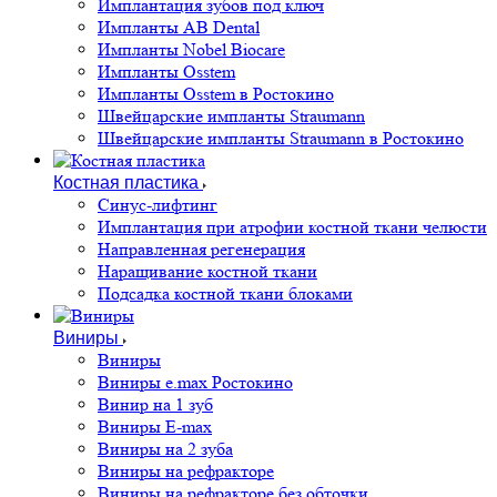
Имплантация зубов под ключ
Импланты AB Dental
Импланты Nobel Biocare
Импланты Osstem
Импланты Osstem в Ростокино
Швейцарские импланты Straumann
Швейцарские импланты Straumann в Ростокино
Костная пластика
Cинус-лифтинг
Имплантация при атрофии костной ткани челюсти
Направленная регенерация
Наращивание костной ткани
Подсадка костной ткани блоками
Виниры
Виниры
Виниры e.max Ростокино
Винир на 1 зуб
Виниры E-max
Виниры на 2 зуба
Виниры на рефракторе
Виниры на рефракторе без обточки