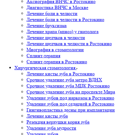
Аксиография ВНЧС в Ростокино
Диагностика ВНЧС в Москве
Лечение боли в челюсти
Лечение боли в челюсти в Ростокино
Лечение бруксизма
Лечение храпа (апноэ) у гнатолога
Лечение щелчков в челюсти
Лечение щелчков в челюсти в Ростокино
Миография в стоматологии
Сплинт-терапия
Сплинт-терапия в Ростокино
Хирургическая стоматология
Лечение кисты зуба в Ростокино
Срочное удаление зуба метро ВДНХ
Срочное удаление зуба МЦК Ростокино
Срочное удаление зуба на проспекте Мира
Удаление зубов под наркозом в Ростокино
Удаление зубов под седацией в Ростокино
Гингивопластика десны при имплантации
Лечение кисты зуба
Резекция верхушки корня зуба
Удаление зуба мудрости
Удаление зубов