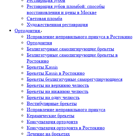
Реставрация зубов
Реставрация зубов пломбой: способы
восстановления и цены в Москве
Световая пломба
Художественная реставрация
Ортодонтия
Исправление неправильного прикуса в Ростокино
Ортодонтия
Безлигатурные самолигирующие брекеты
Безлигатурные самолигирующие брекеты в
Ростокино
Брекеты Kassis
Брекеты Kassis в Ростокино
Брекеты безлигатурные саморегулирующиеся
Брекеты на верхнюю челюсть
Брекеты на нижнюю челюсть
Брекеты на одну челюсть
Вестибулярные брекеты
Исправление неправильного прикуса
Керамические брекеты
Консультация ортодонта
Консультация ортодонта в Ростокино
Лечение на брекетах