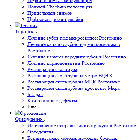
Первичная HD - консультация
Полный Check-up полости рта
Прицельный снимок
Цифровой дизайн улыбки
Терапия
Лечение зубов под микроскопом Ростокино
Лечение каналов зубов под микроскопом в
Ростокино
Лечение кариеса передних зубов в Ростокино
Лечение периодонтита в Ростокино
Реставрация скола зуба
Реставрация скола зуба на метро ВДНХ
Реставрация скола зуба на МЦК Ростокино
Реставрация скола зуба на проспекте Мира
Билдап
Клиновидные дефекты
Еще
Ортодонтия
Исправление неправильного прикуса в Ростокино
Ортодонтия
Безлигатурные самолигирующие брекеты