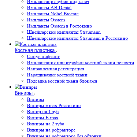
Имплантация зубов под ключ
Импланты AB Dental
Импланты Nobel Biocare
Импланты Osstem
Импланты Osstem в Ростокино
Швейцарские импланты Straumann
Швейцарские импланты Straumann в Ростокино
Костная пластика
Cинус-лифтинг
Имплантация при атрофии костной ткани челюсти
Направленная регенерация
Наращивание костной ткани
Подсадка костной ткани блоками
Виниры
Виниры
Виниры e.max Ростокино
Винир на 1 зуб
Виниры E-max
Виниры на 2 зуба
Виниры на рефракторе
Виниры на рефракторе без обточки