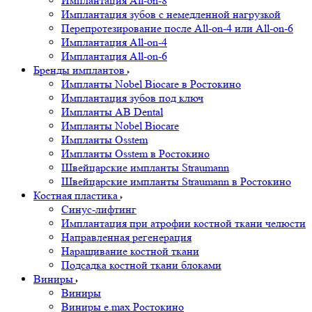
Имплантация All-on-8
Имплантация зубов с немедленной нагрузкой
Перепротезирование после All-on-4 или All-on-6
Имплантация All-on-4
Имплантация All-on-6
Бренды имплантов
Импланты Nobel Biocare в Ростокино
Имплантация зубов под ключ
Импланты AB Dental
Импланты Nobel Biocare
Импланты Osstem
Импланты Osstem в Ростокино
Швейцарские импланты Straumann
Швейцарские импланты Straumann в Ростокино
Костная пластика
Cинус-лифтинг
Имплантация при атрофии костной ткани челюсти
Направленная регенерация
Наращивание костной ткани
Подсадка костной ткани блоками
Виниры
Виниры
Виниры e.max Ростокино