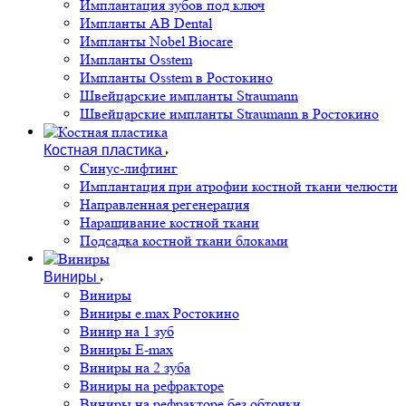
Имплантация зубов под ключ
Импланты AB Dental
Импланты Nobel Biocare
Импланты Osstem
Импланты Osstem в Ростокино
Швейцарские импланты Straumann
Швейцарские импланты Straumann в Ростокино
Костная пластика
Cинус-лифтинг
Имплантация при атрофии костной ткани челюсти
Направленная регенерация
Наращивание костной ткани
Подсадка костной ткани блоками
Виниры
Виниры
Виниры e.max Ростокино
Винир на 1 зуб
Виниры E-max
Виниры на 2 зуба
Виниры на рефракторе
Виниры на рефракторе без обточки