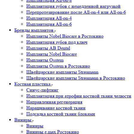
Имплантация All-on-8
Имплантация зубов с немедленной нагрузкой
Перепротезирование после All-on-4 или All-on-6
Имплантация All-on-4
Имплантация All-on-6
Бренды имплантов
Импланты Nobel Biocare в Ростокино
Имплантация зубов под ключ
Импланты AB Dental
Импланты Nobel Biocare
Импланты Osstem
Импланты Osstem в Ростокино
Швейцарские импланты Straumann
Швейцарские импланты Straumann в Ростокино
Костная пластика
Cинус-лифтинг
Имплантация при атрофии костной ткани челюсти
Направленная регенерация
Наращивание костной ткани
Подсадка костной ткани блоками
Виниры
Виниры
Виниры e.max Ростокино