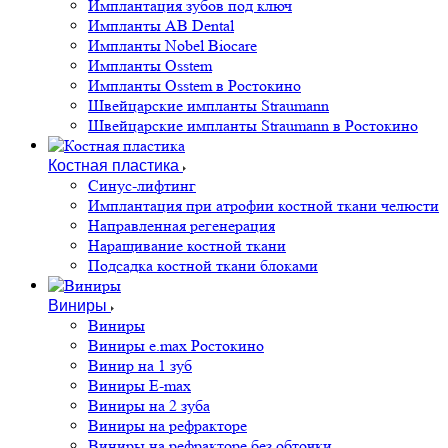
Имплантация зубов под ключ
Импланты AB Dental
Импланты Nobel Biocare
Импланты Osstem
Импланты Osstem в Ростокино
Швейцарские импланты Straumann
Швейцарские импланты Straumann в Ростокино
Костная пластика
Cинус-лифтинг
Имплантация при атрофии костной ткани челюсти
Направленная регенерация
Наращивание костной ткани
Подсадка костной ткани блоками
Виниры
Виниры
Виниры e.max Ростокино
Винир на 1 зуб
Виниры E-max
Виниры на 2 зуба
Виниры на рефракторе
Виниры на рефракторе без обточки