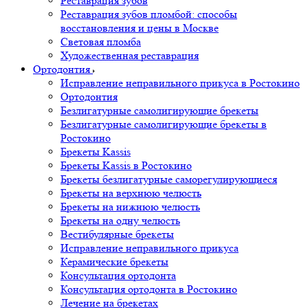
Реставрация зубов
Реставрация зубов пломбой: способы
восстановления и цены в Москве
Световая пломба
Художественная реставрация
Ортодонтия
Исправление неправильного прикуса в Ростокино
Ортодонтия
Безлигатурные самолигирующие брекеты
Безлигатурные самолигирующие брекеты в
Ростокино
Брекеты Kassis
Брекеты Kassis в Ростокино
Брекеты безлигатурные саморегулирующиеся
Брекеты на верхнюю челюсть
Брекеты на нижнюю челюсть
Брекеты на одну челюсть
Вестибулярные брекеты
Исправление неправильного прикуса
Керамические брекеты
Консультация ортодонта
Консультация ортодонта в Ростокино
Лечение на брекетах