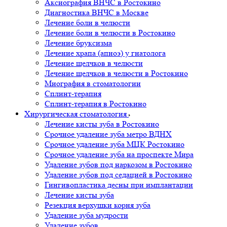
Аксиография ВНЧС в Ростокино
Диагностика ВНЧС в Москве
Лечение боли в челюсти
Лечение боли в челюсти в Ростокино
Лечение бруксизма
Лечение храпа (апноэ) у гнатолога
Лечение щелчков в челюсти
Лечение щелчков в челюсти в Ростокино
Миография в стоматологии
Сплинт-терапия
Сплинт-терапия в Ростокино
Хирургическая стоматология
Лечение кисты зуба в Ростокино
Срочное удаление зуба метро ВДНХ
Срочное удаление зуба МЦК Ростокино
Срочное удаление зуба на проспекте Мира
Удаление зубов под наркозом в Ростокино
Удаление зубов под седацией в Ростокино
Гингивопластика десны при имплантации
Лечение кисты зуба
Резекция верхушки корня зуба
Удаление зуба мудрости
Удаление зубов