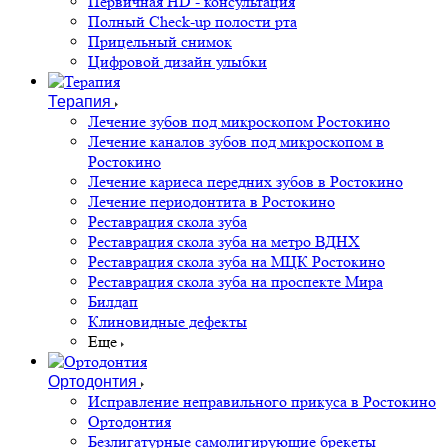
Первичная HD - консультация
Полный Check-up полости рта
Прицельный снимок
Цифровой дизайн улыбки
Терапия
Лечение зубов под микроскопом Ростокино
Лечение каналов зубов под микроскопом в
Ростокино
Лечение кариеса передних зубов в Ростокино
Лечение периодонтита в Ростокино
Реставрация скола зуба
Реставрация скола зуба на метро ВДНХ
Реставрация скола зуба на МЦК Ростокино
Реставрация скола зуба на проспекте Мира
Билдап
Клиновидные дефекты
Еще
Ортодонтия
Исправление неправильного прикуса в Ростокино
Ортодонтия
Безлигатурные самолигирующие брекеты