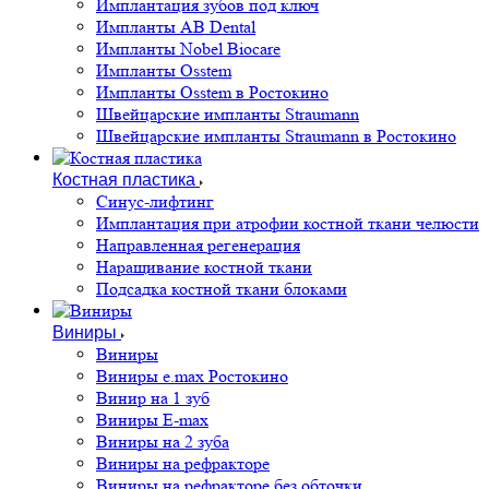
Имплантация зубов под ключ
Импланты AB Dental
Импланты Nobel Biocare
Импланты Osstem
Импланты Osstem в Ростокино
Швейцарские импланты Straumann
Швейцарские импланты Straumann в Ростокино
Костная пластика
Cинус-лифтинг
Имплантация при атрофии костной ткани челюсти
Направленная регенерация
Наращивание костной ткани
Подсадка костной ткани блоками
Виниры
Виниры
Виниры e.max Ростокино
Винир на 1 зуб
Виниры E-max
Виниры на 2 зуба
Виниры на рефракторе
Виниры на рефракторе без обточки