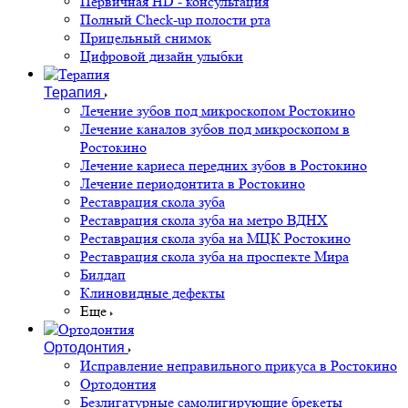
Первичная HD - консультация
Полный Check-up полости рта
Прицельный снимок
Цифровой дизайн улыбки
Терапия
Лечение зубов под микроскопом Ростокино
Лечение каналов зубов под микроскопом в
Ростокино
Лечение кариеса передних зубов в Ростокино
Лечение периодонтита в Ростокино
Реставрация скола зуба
Реставрация скола зуба на метро ВДНХ
Реставрация скола зуба на МЦК Ростокино
Реставрация скола зуба на проспекте Мира
Билдап
Клиновидные дефекты
Еще
Ортодонтия
Исправление неправильного прикуса в Ростокино
Ортодонтия
Безлигатурные самолигирующие брекеты