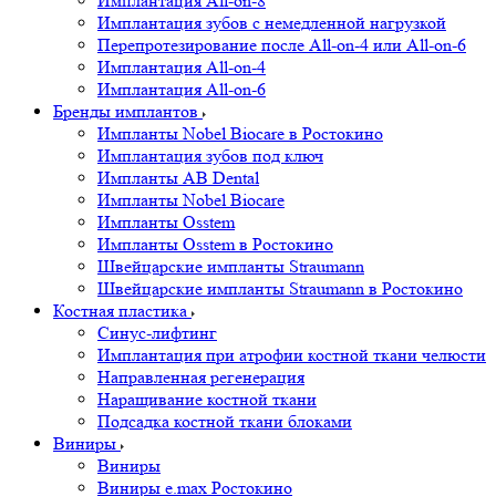
Имплантация All-on-8
Имплантация зубов с немедленной нагрузкой
Перепротезирование после All-on-4 или All-on-6
Имплантация All-on-4
Имплантация All-on-6
Бренды имплантов
Импланты Nobel Biocare в Ростокино
Имплантация зубов под ключ
Импланты AB Dental
Импланты Nobel Biocare
Импланты Osstem
Импланты Osstem в Ростокино
Швейцарские импланты Straumann
Швейцарские импланты Straumann в Ростокино
Костная пластика
Cинус-лифтинг
Имплантация при атрофии костной ткани челюсти
Направленная регенерация
Наращивание костной ткани
Подсадка костной ткани блоками
Виниры
Виниры
Виниры e.max Ростокино