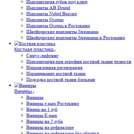
Имплантация зубов под ключ
Импланты AB Dental
Импланты Nobel Biocare
Импланты Osstem
Импланты Osstem в Ростокино
Швейцарские импланты Straumann
Швейцарские импланты Straumann в Ростокино
Костная пластика
Cинус-лифтинг
Имплантация при атрофии костной ткани челюсти
Направленная регенерация
Наращивание костной ткани
Подсадка костной ткани блоками
Виниры
Виниры
Виниры e.max Ростокино
Винир на 1 зуб
Виниры E-max
Виниры на 2 зуба
Виниры на рефракторе
Виниры на рефракторе без обточки