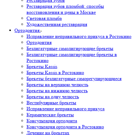
Реставрация зубов
Реставрация зубов пломбой: способы
восстановления и цены в Москве
Световая пломба
Художественная реставрация
Ортодонтия
Исправление неправильного прикуса в Ростокино
Ортодонтия
Безлигатурные самолигирующие брекеты
Безлигатурные самолигирующие брекеты в
Ростокино
Брекеты Kassis
Брекеты Kassis в Ростокино
Брекеты безлигатурные саморегулирующиеся
Брекеты на верхнюю челюсть
Брекеты на нижнюю челюсть
Брекеты на одну челюсть
Вестибулярные брекеты
Исправление неправильного прикуса
Керамические брекеты
Консультация ортодонта
Консультация ортодонта в Ростокино
Лечение на брекетах