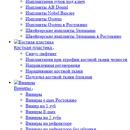
Имплантация зубов под ключ
Импланты AB Dental
Импланты Nobel Biocare
Импланты Osstem
Импланты Osstem в Ростокино
Швейцарские импланты Straumann
Швейцарские импланты Straumann в Ростокино
Костная пластика
Cинус-лифтинг
Имплантация при атрофии костной ткани челюсти
Направленная регенерация
Наращивание костной ткани
Подсадка костной ткани блоками
Виниры
Виниры
Виниры e.max Ростокино
Винир на 1 зуб
Виниры E-max
Виниры на 2 зуба
Виниры на рефракторе
Виниры на рефракторе без обточки