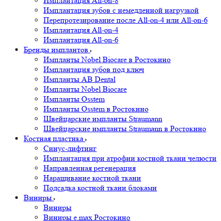
Имплантация All-on-8
Имплантация зубов с немедленной нагрузкой
Перепротезирование после All-on-4 или All-on-6
Имплантация All-on-4
Имплантация All-on-6
Бренды имплантов
Импланты Nobel Biocare в Ростокино
Имплантация зубов под ключ
Импланты AB Dental
Импланты Nobel Biocare
Импланты Osstem
Импланты Osstem в Ростокино
Швейцарские импланты Straumann
Швейцарские импланты Straumann в Ростокино
Костная пластика
Cинус-лифтинг
Имплантация при атрофии костной ткани челюсти
Направленная регенерация
Наращивание костной ткани
Подсадка костной ткани блоками
Виниры
Виниры
Виниры e.max Ростокино