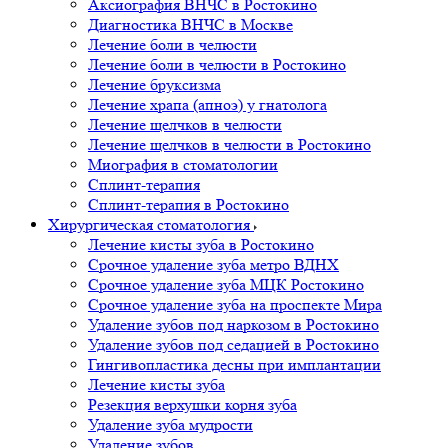
Аксиография ВНЧС в Ростокино
Диагностика ВНЧС в Москве
Лечение боли в челюсти
Лечение боли в челюсти в Ростокино
Лечение бруксизма
Лечение храпа (апноэ) у гнатолога
Лечение щелчков в челюсти
Лечение щелчков в челюсти в Ростокино
Миография в стоматологии
Сплинт-терапия
Сплинт-терапия в Ростокино
Хирургическая стоматология
Лечение кисты зуба в Ростокино
Срочное удаление зуба метро ВДНХ
Срочное удаление зуба МЦК Ростокино
Срочное удаление зуба на проспекте Мира
Удаление зубов под наркозом в Ростокино
Удаление зубов под седацией в Ростокино
Гингивопластика десны при имплантации
Лечение кисты зуба
Резекция верхушки корня зуба
Удаление зуба мудрости
Удаление зубов