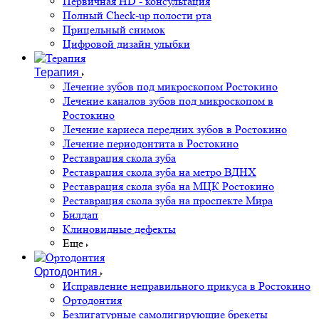
Первичная HD - консультация
Полный Check-up полости рта
Прицельный снимок
Цифровой дизайн улыбки
Терапия
Лечение зубов под микроскопом Ростокино
Лечение каналов зубов под микроскопом в
Ростокино
Лечение кариеса передних зубов в Ростокино
Лечение периодонтита в Ростокино
Реставрация скола зуба
Реставрация скола зуба на метро ВДНХ
Реставрация скола зуба на МЦК Ростокино
Реставрация скола зуба на проспекте Мира
Билдап
Клиновидные дефекты
Еще
Ортодонтия
Исправление неправильного прикуса в Ростокино
Ортодонтия
Безлигатурные самолигирующие брекеты