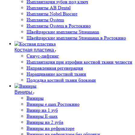
Имплантация зубов под ключ
Импланты AB Dental
Импланты Nobel Biocare
Импланты Osstem
Импланты Osstem в Ростокино
Швейцарские импланты Straumann
Швейцарские импланты Straumann в Ростокино
Костная пластика
Cинус-лифтинг
Имплантация при атрофии костной ткани челюсти
Направленная регенерация
Наращивание костной ткани
Подсадка костной ткани блоками
Виниры
Виниры
Виниры e.max Ростокино
Винир на 1 зуб
Виниры E-max
Виниры на 2 зуба
Виниры на рефракторе
Виниры на рефракторе без обточки