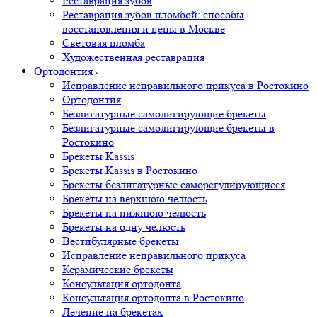
Реставрация зубов
Реставрация зубов пломбой: способы
восстановления и цены в Москве
Световая пломба
Художественная реставрация
Ортодонтия
Исправление неправильного прикуса в Ростокино
Ортодонтия
Безлигатурные самолигирующие брекеты
Безлигатурные самолигирующие брекеты в
Ростокино
Брекеты Kassis
Брекеты Kassis в Ростокино
Брекеты безлигатурные саморегулирующиеся
Брекеты на верхнюю челюсть
Брекеты на нижнюю челюсть
Брекеты на одну челюсть
Вестибулярные брекеты
Исправление неправильного прикуса
Керамические брекеты
Консультация ортодонта
Консультация ортодонта в Ростокино
Лечение на брекетах