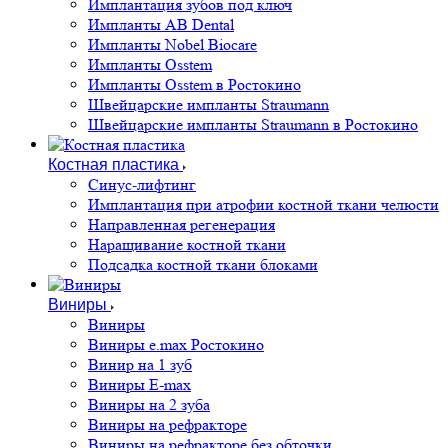
Имплантация зубов под ключ
Импланты AB Dental
Импланты Nobel Biocare
Импланты Osstem
Импланты Osstem в Ростокино
Швейцарские импланты Straumann
Швейцарские импланты Straumann в Ростокино
Костная пластика
Cинус-лифтинг
Имплантация при атрофии костной ткани челюсти
Направленная регенерация
Наращивание костной ткани
Подсадка костной ткани блоками
Виниры
Виниры
Виниры e.max Ростокино
Винир на 1 зуб
Виниры E-max
Виниры на 2 зуба
Виниры на рефракторе
Виниры на рефракторе без обточки