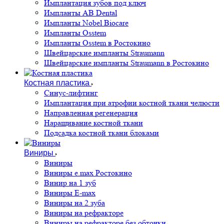
Имплантация зубов под ключ
Импланты AB Dental
Импланты Nobel Biocare
Импланты Osstem
Импланты Osstem в Ростокино
Швейцарские импланты Straumann
Швейцарские импланты Straumann в Ростокино
Костная пластика
Cинус-лифтинг
Имплантация при атрофии костной ткани челюсти
Направленная регенерация
Наращивание костной ткани
Подсадка костной ткани блоками
Виниры
Виниры
Виниры e.max Ростокино
Винир на 1 зуб
Виниры E-max
Виниры на 2 зуба
Виниры на рефракторе
Виниры на рефракторе без обточки