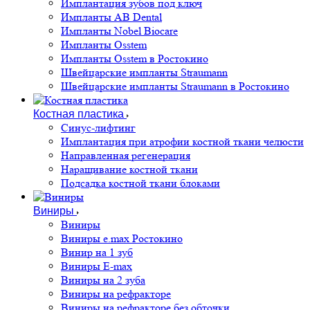
Имплантация зубов под ключ
Импланты AB Dental
Импланты Nobel Biocare
Импланты Osstem
Импланты Osstem в Ростокино
Швейцарские импланты Straumann
Швейцарские импланты Straumann в Ростокино
Костная пластика
Cинус-лифтинг
Имплантация при атрофии костной ткани челюсти
Направленная регенерация
Наращивание костной ткани
Подсадка костной ткани блоками
Виниры
Виниры
Виниры e.max Ростокино
Винир на 1 зуб
Виниры E-max
Виниры на 2 зуба
Виниры на рефракторе
Виниры на рефракторе без обточки