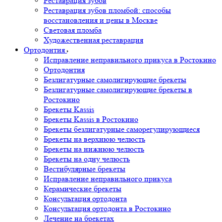
Реставрация зубов
Реставрация зубов пломбой: способы
восстановления и цены в Москве
Световая пломба
Художественная реставрация
Ортодонтия
Исправление неправильного прикуса в Ростокино
Ортодонтия
Безлигатурные самолигирующие брекеты
Безлигатурные самолигирующие брекеты в
Ростокино
Брекеты Kassis
Брекеты Kassis в Ростокино
Брекеты безлигатурные саморегулирующиеся
Брекеты на верхнюю челюсть
Брекеты на нижнюю челюсть
Брекеты на одну челюсть
Вестибулярные брекеты
Исправление неправильного прикуса
Керамические брекеты
Консультация ортодонта
Консультация ортодонта в Ростокино
Лечение на брекетах