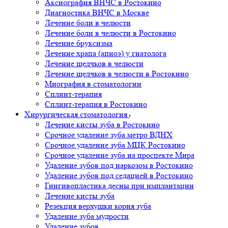
Аксиография ВНЧС в Ростокино
Диагностика ВНЧС в Москве
Лечение боли в челюсти
Лечение боли в челюсти в Ростокино
Лечение бруксизма
Лечение храпа (апноэ) у гнатолога
Лечение щелчков в челюсти
Лечение щелчков в челюсти в Ростокино
Миография в стоматологии
Сплинт-терапия
Сплинт-терапия в Ростокино
Хирургическая стоматология
Лечение кисты зуба в Ростокино
Срочное удаление зуба метро ВДНХ
Срочное удаление зуба МЦК Ростокино
Срочное удаление зуба на проспекте Мира
Удаление зубов под наркозом в Ростокино
Удаление зубов под седацией в Ростокино
Гингивопластика десны при имплантации
Лечение кисты зуба
Резекция верхушки корня зуба
Удаление зуба мудрости
Удаление зубов