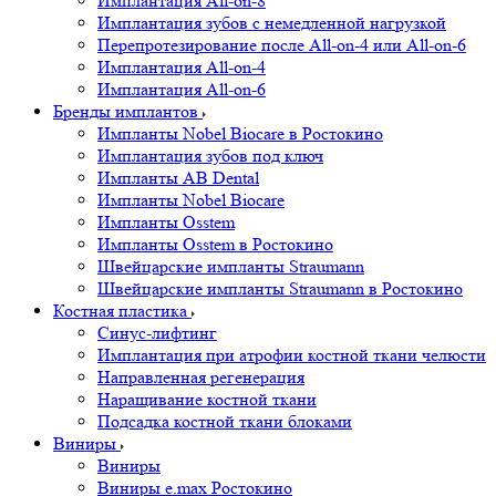
Имплантация All-on-8
Имплантация зубов с немедленной нагрузкой
Перепротезирование после All-on-4 или All-on-6
Имплантация All-on-4
Имплантация All-on-6
Бренды имплантов
Импланты Nobel Biocare в Ростокино
Имплантация зубов под ключ
Импланты AB Dental
Импланты Nobel Biocare
Импланты Osstem
Импланты Osstem в Ростокино
Швейцарские импланты Straumann
Швейцарские импланты Straumann в Ростокино
Костная пластика
Cинус-лифтинг
Имплантация при атрофии костной ткани челюсти
Направленная регенерация
Наращивание костной ткани
Подсадка костной ткани блоками
Виниры
Виниры
Виниры e.max Ростокино