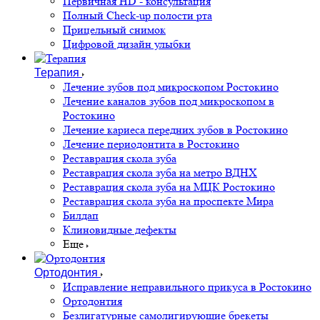
Первичная HD - консультация
Полный Check-up полости рта
Прицельный снимок
Цифровой дизайн улыбки
Терапия
Лечение зубов под микроскопом Ростокино
Лечение каналов зубов под микроскопом в
Ростокино
Лечение кариеса передних зубов в Ростокино
Лечение периодонтита в Ростокино
Реставрация скола зуба
Реставрация скола зуба на метро ВДНХ
Реставрация скола зуба на МЦК Ростокино
Реставрация скола зуба на проспекте Мира
Билдап
Клиновидные дефекты
Еще
Ортодонтия
Исправление неправильного прикуса в Ростокино
Ортодонтия
Безлигатурные самолигирующие брекеты