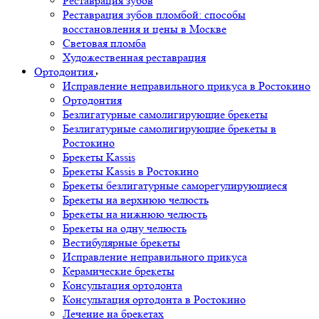
Реставрация зубов
Реставрация зубов пломбой: способы
восстановления и цены в Москве
Световая пломба
Художественная реставрация
Ортодонтия
Исправление неправильного прикуса в Ростокино
Ортодонтия
Безлигатурные самолигирующие брекеты
Безлигатурные самолигирующие брекеты в
Ростокино
Брекеты Kassis
Брекеты Kassis в Ростокино
Брекеты безлигатурные саморегулирующиеся
Брекеты на верхнюю челюсть
Брекеты на нижнюю челюсть
Брекеты на одну челюсть
Вестибулярные брекеты
Исправление неправильного прикуса
Керамические брекеты
Консультация ортодонта
Консультация ортодонта в Ростокино
Лечение на брекетах