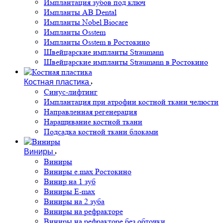
Имплантация зубов под ключ
Импланты AB Dental
Импланты Nobel Biocare
Импланты Osstem
Импланты Osstem в Ростокино
Швейцарские импланты Straumann
Швейцарские импланты Straumann в Ростокино
Костная пластика
Cинус-лифтинг
Имплантация при атрофии костной ткани челюсти
Направленная регенерация
Наращивание костной ткани
Подсадка костной ткани блоками
Виниры
Виниры
Виниры e.max Ростокино
Винир на 1 зуб
Виниры E-max
Виниры на 2 зуба
Виниры на рефракторе
Виниры на рефракторе без обточки