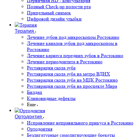
Первичная HD - консультация
Полный Check-up полости рта
Прицельный снимок
Цифровой дизайн улыбки
Терапия
Лечение зубов под микроскопом Ростокино
Лечение каналов зубов под микроскопом в
Ростокино
Лечение кариеса передних зубов в Ростокино
Лечение периодонтита в Ростокино
Реставрация скола зуба
Реставрация скола зуба на метро ВДНХ
Реставрация скола зуба на МЦК Ростокино
Реставрация скола зуба на проспекте Мира
Билдап
Клиновидные дефекты
Еще
Ортодонтия
Исправление неправильного прикуса в Ростокино
Ортодонтия
Безлигатурные самолигирующие брекеты