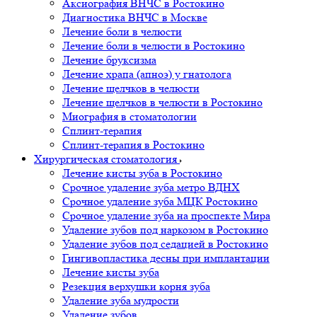
Аксиография ВНЧС в Ростокино
Диагностика ВНЧС в Москве
Лечение боли в челюсти
Лечение боли в челюсти в Ростокино
Лечение бруксизма
Лечение храпа (апноэ) у гнатолога
Лечение щелчков в челюсти
Лечение щелчков в челюсти в Ростокино
Миография в стоматологии
Сплинт-терапия
Сплинт-терапия в Ростокино
Хирургическая стоматология
Лечение кисты зуба в Ростокино
Срочное удаление зуба метро ВДНХ
Срочное удаление зуба МЦК Ростокино
Срочное удаление зуба на проспекте Мира
Удаление зубов под наркозом в Ростокино
Удаление зубов под седацией в Ростокино
Гингивопластика десны при имплантации
Лечение кисты зуба
Резекция верхушки корня зуба
Удаление зуба мудрости
Удаление зубов