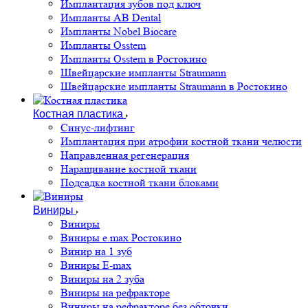
Имплантация зубов под ключ
Импланты AB Dental
Импланты Nobel Biocare
Импланты Osstem
Импланты Osstem в Ростокино
Швейцарские импланты Straumann
Швейцарские импланты Straumann в Ростокино
Костная пластика
Cинус-лифтинг
Имплантация при атрофии костной ткани челюсти
Направленная регенерация
Наращивание костной ткани
Подсадка костной ткани блоками
Виниры
Виниры
Виниры e.max Ростокино
Винир на 1 зуб
Виниры E-max
Виниры на 2 зуба
Виниры на рефракторе
Виниры на рефракторе без обточки