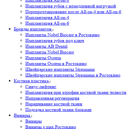
Имплантация All-on-8
Имплантация зубов с немедленной нагрузкой
Перепротезирование после All-on-4 или All-on-6
Имплантация All-on-4
Имплантация All-on-6
Бренды имплантов
Импланты Nobel Biocare в Ростокино
Имплантация зубов под ключ
Импланты AB Dental
Импланты Nobel Biocare
Импланты Osstem
Импланты Osstem в Ростокино
Швейцарские импланты Straumann
Швейцарские импланты Straumann в Ростокино
Костная пластика
Cинус-лифтинг
Имплантация при атрофии костной ткани челюсти
Направленная регенерация
Наращивание костной ткани
Подсадка костной ткани блоками
Виниры
Виниры
Виниры e.max Ростокино