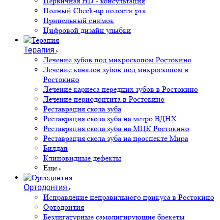
Первичная HD - консультация
Полный Check-up полости рта
Прицельный снимок
Цифровой дизайн улыбки
Терапия
Лечение зубов под микроскопом Ростокино
Лечение каналов зубов под микроскопом в
Ростокино
Лечение кариеса передних зубов в Ростокино
Лечение периодонтита в Ростокино
Реставрация скола зуба
Реставрация скола зуба на метро ВДНХ
Реставрация скола зуба на МЦК Ростокино
Реставрация скола зуба на проспекте Мира
Билдап
Клиновидные дефекты
Еще
Ортодонтия
Исправление неправильного прикуса в Ростокино
Ортодонтия
Безлигатурные самолигирующие брекеты