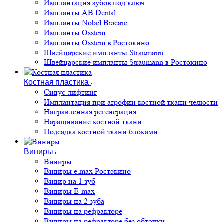
Имплантация зубов под ключ
Импланты AB Dental
Импланты Nobel Biocare
Импланты Osstem
Импланты Osstem в Ростокино
Швейцарские импланты Straumann
Швейцарские импланты Straumann в Ростокино
Костная пластика
Cинус-лифтинг
Имплантация при атрофии костной ткани челюсти
Направленная регенерация
Наращивание костной ткани
Подсадка костной ткани блоками
Виниры
Виниры
Виниры e.max Ростокино
Винир на 1 зуб
Виниры E-max
Виниры на 2 зуба
Виниры на рефракторе
Виниры на рефракторе без обточки