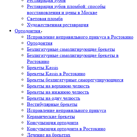
Реставрация зубов
Реставрация зубов пломбой: способы
восстановления и цены в Москве
Световая пломба
Художественная реставрация
Ортодонтия
Исправление неправильного прикуса в Ростокино
Ортодонтия
Безлигатурные самолигирующие брекеты
Безлигатурные самолигирующие брекеты в
Ростокино
Брекеты Kassis
Брекеты Kassis в Ростокино
Брекеты безлигатурные саморегулирующиеся
Брекеты на верхнюю челюсть
Брекеты на нижнюю челюсть
Брекеты на одну челюсть
Вестибулярные брекеты
Исправление неправильного прикуса
Керамические брекеты
Консультация ортодонта
Консультация ортодонта в Ростокино
Лечение на брекетах