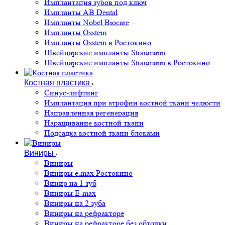
Имплантация зубов под ключ
Импланты AB Dental
Импланты Nobel Biocare
Импланты Osstem
Импланты Osstem в Ростокино
Швейцарские импланты Straumann
Швейцарские импланты Straumann в Ростокино
Костная пластика
Cинус-лифтинг
Имплантация при атрофии костной ткани челюсти
Направленная регенерация
Наращивание костной ткани
Подсадка костной ткани блоками
Виниры
Виниры
Виниры e.max Ростокино
Винир на 1 зуб
Виниры E-max
Виниры на 2 зуба
Виниры на рефракторе
Виниры на рефракторе без обточки