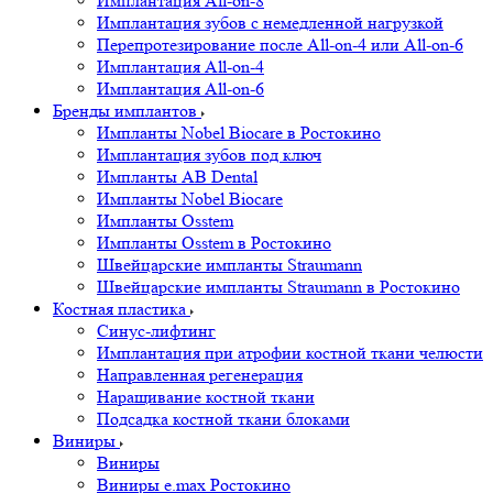
Имплантация All-on-8
Имплантация зубов с немедленной нагрузкой
Перепротезирование после All-on-4 или All-on-6
Имплантация All-on-4
Имплантация All-on-6
Бренды имплантов
Импланты Nobel Biocare в Ростокино
Имплантация зубов под ключ
Импланты AB Dental
Импланты Nobel Biocare
Импланты Osstem
Импланты Osstem в Ростокино
Швейцарские импланты Straumann
Швейцарские импланты Straumann в Ростокино
Костная пластика
Cинус-лифтинг
Имплантация при атрофии костной ткани челюсти
Направленная регенерация
Наращивание костной ткани
Подсадка костной ткани блоками
Виниры
Виниры
Виниры e.max Ростокино