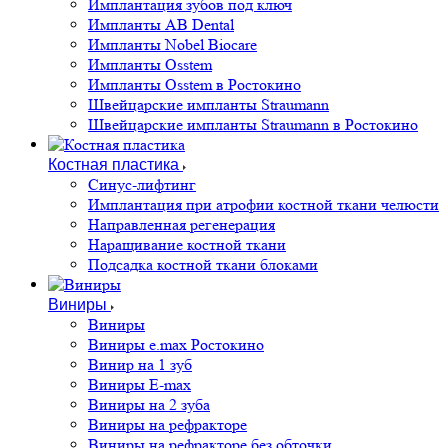
Имплантация зубов под ключ
Импланты AB Dental
Импланты Nobel Biocare
Импланты Osstem
Импланты Osstem в Ростокино
Швейцарские импланты Straumann
Швейцарские импланты Straumann в Ростокино
Костная пластика
Cинус-лифтинг
Имплантация при атрофии костной ткани челюсти
Направленная регенерация
Наращивание костной ткани
Подсадка костной ткани блоками
Виниры
Виниры
Виниры e.max Ростокино
Винир на 1 зуб
Виниры E-max
Виниры на 2 зуба
Виниры на рефракторе
Виниры на рефракторе без обточки