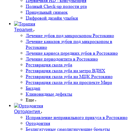
Первичная HD - консультация
Полный Check-up полости рта
Прицельный снимок
Цифровой дизайн улыбки
Терапия
Лечение зубов под микроскопом Ростокино
Лечение каналов зубов под микроскопом в
Ростокино
Лечение кариеса передних зубов в Ростокино
Лечение периодонтита в Ростокино
Реставрация скола зуба
Реставрация скола зуба на метро ВДНХ
Реставрация скола зуба на МЦК Ростокино
Реставрация скола зуба на проспекте Мира
Билдап
Клиновидные дефекты
Еще
Ортодонтия
Исправление неправильного прикуса в Ростокино
Ортодонтия
Безлигатурные самолигирующие брекеты