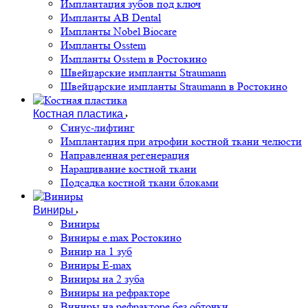
Имплантация зубов под ключ
Импланты AB Dental
Импланты Nobel Biocare
Импланты Osstem
Импланты Osstem в Ростокино
Швейцарские импланты Straumann
Швейцарские импланты Straumann в Ростокино
Костная пластика
Cинус-лифтинг
Имплантация при атрофии костной ткани челюсти
Направленная регенерация
Наращивание костной ткани
Подсадка костной ткани блоками
Виниры
Виниры
Виниры e.max Ростокино
Винир на 1 зуб
Виниры E-max
Виниры на 2 зуба
Виниры на рефракторе
Виниры на рефракторе без обточки