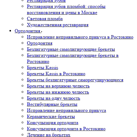
Реставрация зубов
Реставрация зубов пломбой: способы
восстановления и цены в Москве
Световая пломба
Художественная реставрация
Ортодонтия
Исправление неправильного прикуса в Ростокино
Ортодонтия
Безлигатурные самолигирующие брекеты
Безлигатурные самолигирующие брекеты в
Ростокино
Брекеты Kassis
Брекеты Kassis в Ростокино
Брекеты безлигатурные саморегулирующиеся
Брекеты на верхнюю челюсть
Брекеты на нижнюю челюсть
Брекеты на одну челюсть
Вестибулярные брекеты
Исправление неправильного прикуса
Керамические брекеты
Консультация ортодонта
Консультация ортодонта в Ростокино
Лечение на брекетах