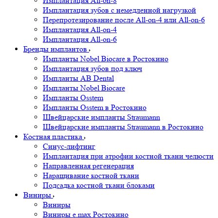
Имплантация All-on-8
Имплантация зубов с немедленной нагрузкой
Перепротезирование после All-on-4 или All-on-6
Имплантация All-on-4
Имплантация All-on-6
Бренды имплантов
Импланты Nobel Biocare в Ростокино
Имплантация зубов под ключ
Импланты AB Dental
Импланты Nobel Biocare
Импланты Osstem
Импланты Osstem в Ростокино
Швейцарские импланты Straumann
Швейцарские импланты Straumann в Ростокино
Костная пластика
Cинус-лифтинг
Имплантация при атрофии костной ткани челюсти
Направленная регенерация
Наращивание костной ткани
Подсадка костной ткани блоками
Виниры
Виниры
Виниры e.max Ростокино