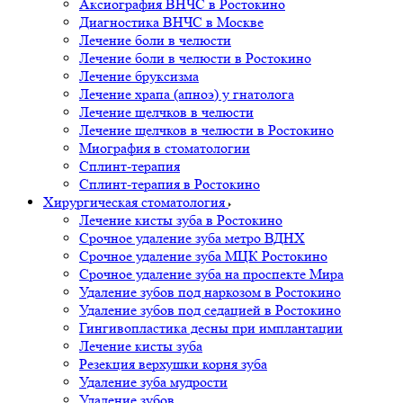
Аксиография ВНЧС в Ростокино
Диагностика ВНЧС в Москве
Лечение боли в челюсти
Лечение боли в челюсти в Ростокино
Лечение бруксизма
Лечение храпа (апноэ) у гнатолога
Лечение щелчков в челюсти
Лечение щелчков в челюсти в Ростокино
Миография в стоматологии
Сплинт-терапия
Сплинт-терапия в Ростокино
Хирургическая стоматология
Лечение кисты зуба в Ростокино
Срочное удаление зуба метро ВДНХ
Срочное удаление зуба МЦК Ростокино
Срочное удаление зуба на проспекте Мира
Удаление зубов под наркозом в Ростокино
Удаление зубов под седацией в Ростокино
Гингивопластика десны при имплантации
Лечение кисты зуба
Резекция верхушки корня зуба
Удаление зуба мудрости
Удаление зубов