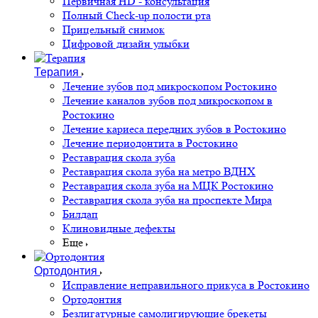
Первичная HD - консультация
Полный Check-up полости рта
Прицельный снимок
Цифровой дизайн улыбки
Терапия
Лечение зубов под микроскопом Ростокино
Лечение каналов зубов под микроскопом в
Ростокино
Лечение кариеса передних зубов в Ростокино
Лечение периодонтита в Ростокино
Реставрация скола зуба
Реставрация скола зуба на метро ВДНХ
Реставрация скола зуба на МЦК Ростокино
Реставрация скола зуба на проспекте Мира
Билдап
Клиновидные дефекты
Еще
Ортодонтия
Исправление неправильного прикуса в Ростокино
Ортодонтия
Безлигатурные самолигирующие брекеты