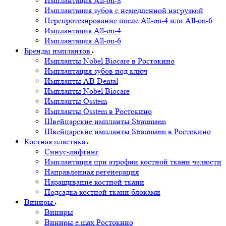
Имплантация All-on-8
Имплантация зубов с немедленной нагрузкой
Перепротезирование после All-on-4 или All-on-6
Имплантация All-on-4
Имплантация All-on-6
Бренды имплантов
Импланты Nobel Biocare в Ростокино
Имплантация зубов под ключ
Импланты AB Dental
Импланты Nobel Biocare
Импланты Osstem
Импланты Osstem в Ростокино
Швейцарские импланты Straumann
Швейцарские импланты Straumann в Ростокино
Костная пластика
Cинус-лифтинг
Имплантация при атрофии костной ткани челюсти
Направленная регенерация
Наращивание костной ткани
Подсадка костной ткани блоками
Виниры
Виниры
Виниры e.max Ростокино