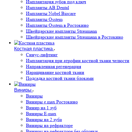
Имплантация зубов под ключ
Импланты AB Dental
Импланты Nobel Biocare
Импланты Osstem
Импланты Osstem в Ростокино
Швейцарские импланты Straumann
Швейцарские импланты Straumann в Ростокино
Костная пластика
Cинус-лифтинг
Имплантация при атрофии костной ткани челюсти
Направленная регенерация
Наращивание костной ткани
Подсадка костной ткани блоками
Виниры
Виниры
Виниры e.max Ростокино
Винир на 1 зуб
Виниры E-max
Виниры на 2 зуба
Виниры на рефракторе
Виниры на рефракторе без обточки