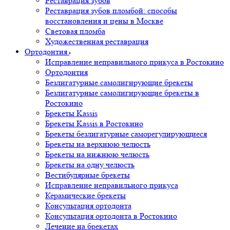
Реставрация зубов
Реставрация зубов пломбой: способы
восстановления и цены в Москве
Световая пломба
Художественная реставрация
Ортодонтия
Исправление неправильного прикуса в Ростокино
Ортодонтия
Безлигатурные самолигирующие брекеты
Безлигатурные самолигирующие брекеты в
Ростокино
Брекеты Kassis
Брекеты Kassis в Ростокино
Брекеты безлигатурные саморегулирующиеся
Брекеты на верхнюю челюсть
Брекеты на нижнюю челюсть
Брекеты на одну челюсть
Вестибулярные брекеты
Исправление неправильного прикуса
Керамические брекеты
Консультация ортодонта
Консультация ортодонта в Ростокино
Лечение на брекетах