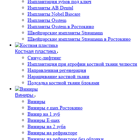
Имплантация зубов под ключ
Импланты AB Dental
Импланты Nobel Biocare
Импланты Osstem
Импланты Osstem в Ростокино
Швейцарские импланты Straumann
Швейцарские импланты Straumann в Ростокино
Костная пластика
Cинус-лифтинг
Имплантация при атрофии костной ткани челюсти
Направленная регенерация
Наращивание костной ткани
Подсадка костной ткани блоками
Виниры
Виниры
Виниры e.max Ростокино
Винир на 1 зуб
Виниры E-max
Виниры на 2 зуба
Виниры на рефракторе
Виниры на рефракторе без обточки