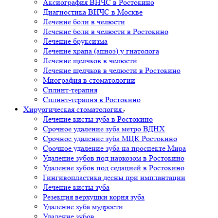
Аксиография ВНЧС в Ростокино
Диагностика ВНЧС в Москве
Лечение боли в челюсти
Лечение боли в челюсти в Ростокино
Лечение бруксизма
Лечение храпа (апноэ) у гнатолога
Лечение щелчков в челюсти
Лечение щелчков в челюсти в Ростокино
Миография в стоматологии
Сплинт-терапия
Сплинт-терапия в Ростокино
Хирургическая стоматология
Лечение кисты зуба в Ростокино
Срочное удаление зуба метро ВДНХ
Срочное удаление зуба МЦК Ростокино
Срочное удаление зуба на проспекте Мира
Удаление зубов под наркозом в Ростокино
Удаление зубов под седацией в Ростокино
Гингивопластика десны при имплантации
Лечение кисты зуба
Резекция верхушки корня зуба
Удаление зуба мудрости
Удаление зубов