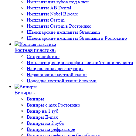
Имплантация зубов под ключ
Импланты AB Dental
Импланты Nobel Biocare
Импланты Osstem
Импланты Osstem в Ростокино
Швейцарские импланты Straumann
Швейцарские импланты Straumann в Ростокино
Костная пластика
Cинус-лифтинг
Имплантация при атрофии костной ткани челюсти
Направленная регенерация
Наращивание костной ткани
Подсадка костной ткани блоками
Виниры
Виниры
Виниры e.max Ростокино
Винир на 1 зуб
Виниры E-max
Виниры на 2 зуба
Виниры на рефракторе
Виниры на рефракторе без обточки