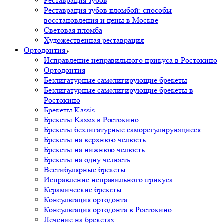
Реставрация зубов
Реставрация зубов пломбой: способы
восстановления и цены в Москве
Световая пломба
Художественная реставрация
Ортодонтия
Исправление неправильного прикуса в Ростокино
Ортодонтия
Безлигатурные самолигирующие брекеты
Безлигатурные самолигирующие брекеты в
Ростокино
Брекеты Kassis
Брекеты Kassis в Ростокино
Брекеты безлигатурные саморегулирующиеся
Брекеты на верхнюю челюсть
Брекеты на нижнюю челюсть
Брекеты на одну челюсть
Вестибулярные брекеты
Исправление неправильного прикуса
Керамические брекеты
Консультация ортодонта
Консультация ортодонта в Ростокино
Лечение на брекетах