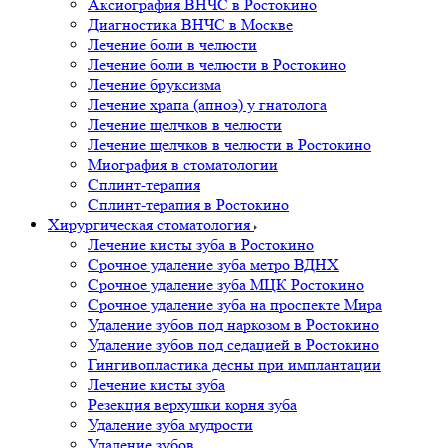
Аксиография ВНЧС в Ростокино
Диагностика ВНЧС в Москве
Лечение боли в челюсти
Лечение боли в челюсти в Ростокино
Лечение бруксизма
Лечение храпа (апноэ) у гнатолога
Лечение щелчков в челюсти
Лечение щелчков в челюсти в Ростокино
Миография в стоматологии
Сплинт-терапия
Сплинт-терапия в Ростокино
Хирургическая стоматология
Лечение кисты зуба в Ростокино
Срочное удаление зуба метро ВДНХ
Срочное удаление зуба МЦК Ростокино
Срочное удаление зуба на проспекте Мира
Удаление зубов под наркозом в Ростокино
Удаление зубов под седацией в Ростокино
Гингивопластика десны при имплантации
Лечение кисты зуба
Резекция верхушки корня зуба
Удаление зуба мудрости
Удаление зубов