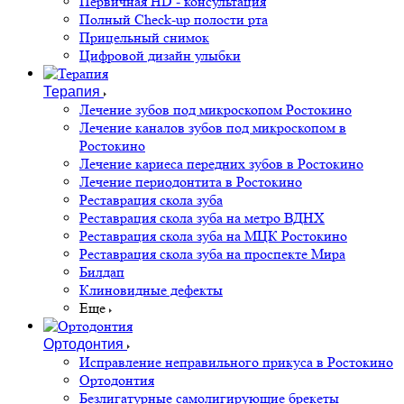
Первичная HD - консультация
Полный Check-up полости рта
Прицельный снимок
Цифровой дизайн улыбки
Терапия
Лечение зубов под микроскопом Ростокино
Лечение каналов зубов под микроскопом в
Ростокино
Лечение кариеса передних зубов в Ростокино
Лечение периодонтита в Ростокино
Реставрация скола зуба
Реставрация скола зуба на метро ВДНХ
Реставрация скола зуба на МЦК Ростокино
Реставрация скола зуба на проспекте Мира
Билдап
Клиновидные дефекты
Еще
Ортодонтия
Исправление неправильного прикуса в Ростокино
Ортодонтия
Безлигатурные самолигирующие брекеты