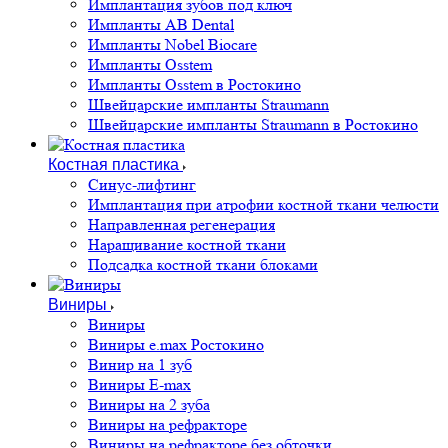
Имплантация зубов под ключ
Импланты AB Dental
Импланты Nobel Biocare
Импланты Osstem
Импланты Osstem в Ростокино
Швейцарские импланты Straumann
Швейцарские импланты Straumann в Ростокино
Костная пластика
Cинус-лифтинг
Имплантация при атрофии костной ткани челюсти
Направленная регенерация
Наращивание костной ткани
Подсадка костной ткани блоками
Виниры
Виниры
Виниры e.max Ростокино
Винир на 1 зуб
Виниры E-max
Виниры на 2 зуба
Виниры на рефракторе
Виниры на рефракторе без обточки