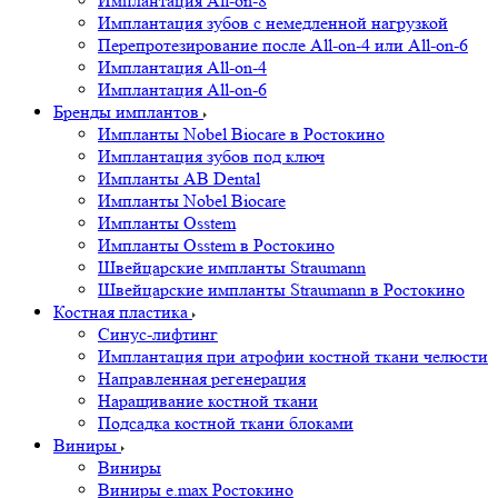
Имплантация All-on-8
Имплантация зубов с немедленной нагрузкой
Перепротезирование после All-on-4 или All-on-6
Имплантация All-on-4
Имплантация All-on-6
Бренды имплантов
Импланты Nobel Biocare в Ростокино
Имплантация зубов под ключ
Импланты AB Dental
Импланты Nobel Biocare
Импланты Osstem
Импланты Osstem в Ростокино
Швейцарские импланты Straumann
Швейцарские импланты Straumann в Ростокино
Костная пластика
Cинус-лифтинг
Имплантация при атрофии костной ткани челюсти
Направленная регенерация
Наращивание костной ткани
Подсадка костной ткани блоками
Виниры
Виниры
Виниры e.max Ростокино