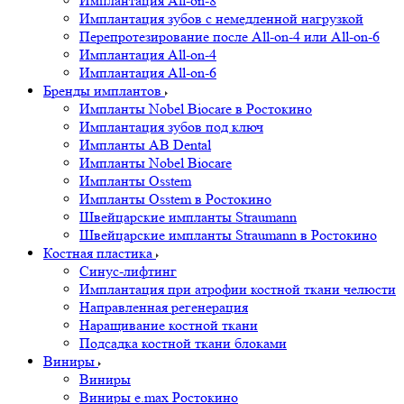
Имплантация All-on-8
Имплантация зубов с немедленной нагрузкой
Перепротезирование после All-on-4 или All-on-6
Имплантация All-on-4
Имплантация All-on-6
Бренды имплантов
Импланты Nobel Biocare в Ростокино
Имплантация зубов под ключ
Импланты AB Dental
Импланты Nobel Biocare
Импланты Osstem
Импланты Osstem в Ростокино
Швейцарские импланты Straumann
Швейцарские импланты Straumann в Ростокино
Костная пластика
Cинус-лифтинг
Имплантация при атрофии костной ткани челюсти
Направленная регенерация
Наращивание костной ткани
Подсадка костной ткани блоками
Виниры
Виниры
Виниры e.max Ростокино