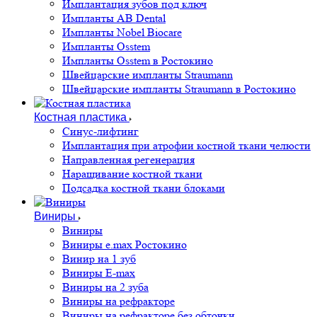
Имплантация зубов под ключ
Импланты AB Dental
Импланты Nobel Biocare
Импланты Osstem
Импланты Osstem в Ростокино
Швейцарские импланты Straumann
Швейцарские импланты Straumann в Ростокино
Костная пластика
Cинус-лифтинг
Имплантация при атрофии костной ткани челюсти
Направленная регенерация
Наращивание костной ткани
Подсадка костной ткани блоками
Виниры
Виниры
Виниры e.max Ростокино
Винир на 1 зуб
Виниры E-max
Виниры на 2 зуба
Виниры на рефракторе
Виниры на рефракторе без обточки