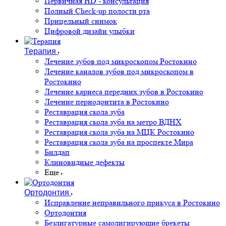
Первичная HD - консультация
Полный Check-up полости рта
Прицельный снимок
Цифровой дизайн улыбки
Терапия
Лечение зубов под микроскопом Ростокино
Лечение каналов зубов под микроскопом в
Ростокино
Лечение кариеса передних зубов в Ростокино
Лечение периодонтита в Ростокино
Реставрация скола зуба
Реставрация скола зуба на метро ВДНХ
Реставрация скола зуба на МЦК Ростокино
Реставрация скола зуба на проспекте Мира
Билдап
Клиновидные дефекты
Еще
Ортодонтия
Исправление неправильного прикуса в Ростокино
Ортодонтия
Безлигатурные самолигирующие брекеты