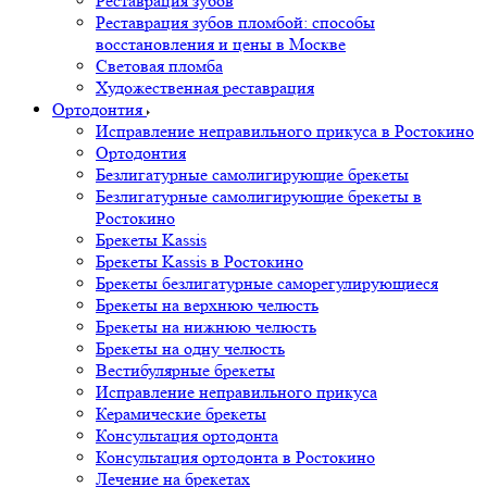
Реставрация зубов
Реставрация зубов пломбой: способы
восстановления и цены в Москве
Световая пломба
Художественная реставрация
Ортодонтия
Исправление неправильного прикуса в Ростокино
Ортодонтия
Безлигатурные самолигирующие брекеты
Безлигатурные самолигирующие брекеты в
Ростокино
Брекеты Kassis
Брекеты Kassis в Ростокино
Брекеты безлигатурные саморегулирующиеся
Брекеты на верхнюю челюсть
Брекеты на нижнюю челюсть
Брекеты на одну челюсть
Вестибулярные брекеты
Исправление неправильного прикуса
Керамические брекеты
Консультация ортодонта
Консультация ортодонта в Ростокино
Лечение на брекетах