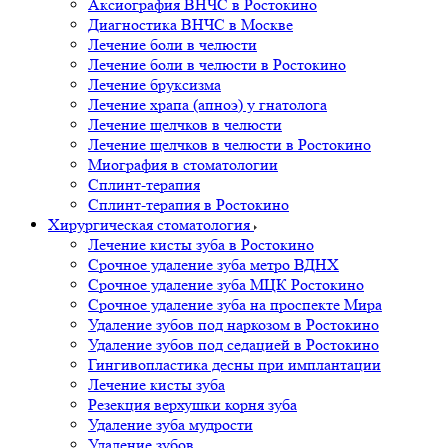
Аксиография ВНЧС в Ростокино
Диагностика ВНЧС в Москве
Лечение боли в челюсти
Лечение боли в челюсти в Ростокино
Лечение бруксизма
Лечение храпа (апноэ) у гнатолога
Лечение щелчков в челюсти
Лечение щелчков в челюсти в Ростокино
Миография в стоматологии
Сплинт-терапия
Сплинт-терапия в Ростокино
Хирургическая стоматология
Лечение кисты зуба в Ростокино
Срочное удаление зуба метро ВДНХ
Срочное удаление зуба МЦК Ростокино
Срочное удаление зуба на проспекте Мира
Удаление зубов под наркозом в Ростокино
Удаление зубов под седацией в Ростокино
Гингивопластика десны при имплантации
Лечение кисты зуба
Резекция верхушки корня зуба
Удаление зуба мудрости
Удаление зубов