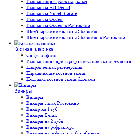
Имплантация зубов под ключ
Импланты AB Dental
Импланты Nobel Biocare
Импланты Osstem
Импланты Osstem в Ростокино
Швейцарские импланты Straumann
Швейцарские импланты Straumann в Ростокино
Костная пластика
Cинус-лифтинг
Имплантация при атрофии костной ткани челюсти
Направленная регенерация
Наращивание костной ткани
Подсадка костной ткани блоками
Виниры
Виниры
Виниры e.max Ростокино
Винир на 1 зуб
Виниры E-max
Виниры на 2 зуба
Виниры на рефракторе
Виниры на рефракторе без обточки