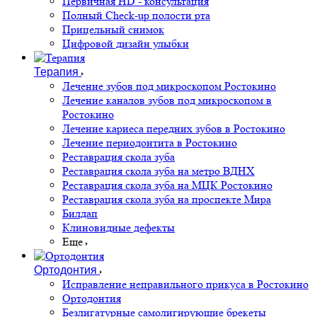
Первичная HD - консультация
Полный Check-up полости рта
Прицельный снимок
Цифровой дизайн улыбки
Терапия
Лечение зубов под микроскопом Ростокино
Лечение каналов зубов под микроскопом в
Ростокино
Лечение кариеса передних зубов в Ростокино
Лечение периодонтита в Ростокино
Реставрация скола зуба
Реставрация скола зуба на метро ВДНХ
Реставрация скола зуба на МЦК Ростокино
Реставрация скола зуба на проспекте Мира
Билдап
Клиновидные дефекты
Еще
Ортодонтия
Исправление неправильного прикуса в Ростокино
Ортодонтия
Безлигатурные самолигирующие брекеты