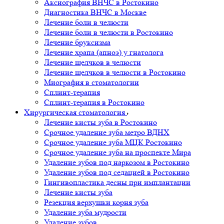
Аксиография ВНЧС в Ростокино
Диагностика ВНЧС в Москве
Лечение боли в челюсти
Лечение боли в челюсти в Ростокино
Лечение бруксизма
Лечение храпа (апноэ) у гнатолога
Лечение щелчков в челюсти
Лечение щелчков в челюсти в Ростокино
Миография в стоматологии
Сплинт-терапия
Сплинт-терапия в Ростокино
Хирургическая стоматология
Лечение кисты зуба в Ростокино
Срочное удаление зуба метро ВДНХ
Срочное удаление зуба МЦК Ростокино
Срочное удаление зуба на проспекте Мира
Удаление зубов под наркозом в Ростокино
Удаление зубов под седацией в Ростокино
Гингивопластика десны при имплантации
Лечение кисты зуба
Резекция верхушки корня зуба
Удаление зуба мудрости
Удаление зубов