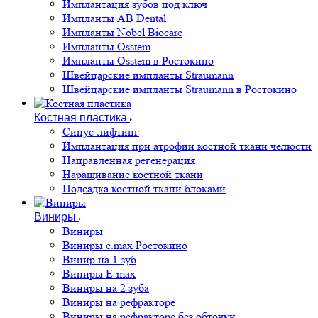
Имплантация зубов под ключ
Импланты AB Dental
Импланты Nobel Biocare
Импланты Osstem
Импланты Osstem в Ростокино
Швейцарские импланты Straumann
Швейцарские импланты Straumann в Ростокино
Костная пластика
Cинус-лифтинг
Имплантация при атрофии костной ткани челюсти
Направленная регенерация
Наращивание костной ткани
Подсадка костной ткани блоками
Виниры
Виниры
Виниры e.max Ростокино
Винир на 1 зуб
Виниры E-max
Виниры на 2 зуба
Виниры на рефракторе
Виниры на рефракторе без обточки