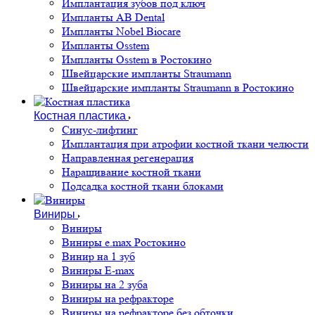
Имплантация зубов под ключ
Импланты AB Dental
Импланты Nobel Biocare
Импланты Osstem
Импланты Osstem в Ростокино
Швейцарские импланты Straumann
Швейцарские импланты Straumann в Ростокино
Костная пластика
Cинус-лифтинг
Имплантация при атрофии костной ткани челюсти
Направленная регенерация
Наращивание костной ткани
Подсадка костной ткани блоками
Виниры
Виниры
Виниры e.max Ростокино
Винир на 1 зуб
Виниры E-max
Виниры на 2 зуба
Виниры на рефракторе
Виниры на рефракторе без обточки