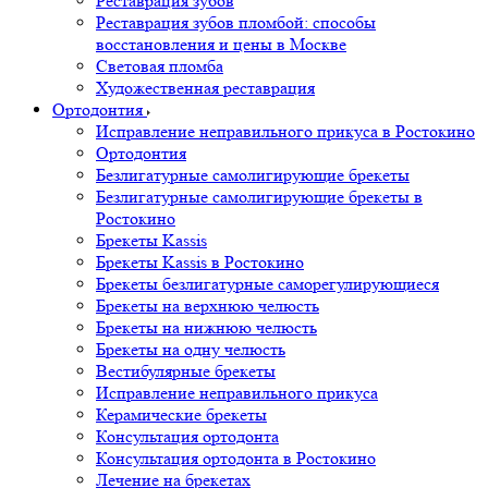
Реставрация зубов
Реставрация зубов пломбой: способы
восстановления и цены в Москве
Световая пломба
Художественная реставрация
Ортодонтия
Исправление неправильного прикуса в Ростокино
Ортодонтия
Безлигатурные самолигирующие брекеты
Безлигатурные самолигирующие брекеты в
Ростокино
Брекеты Kassis
Брекеты Kassis в Ростокино
Брекеты безлигатурные саморегулирующиеся
Брекеты на верхнюю челюсть
Брекеты на нижнюю челюсть
Брекеты на одну челюсть
Вестибулярные брекеты
Исправление неправильного прикуса
Керамические брекеты
Консультация ортодонта
Консультация ортодонта в Ростокино
Лечение на брекетах