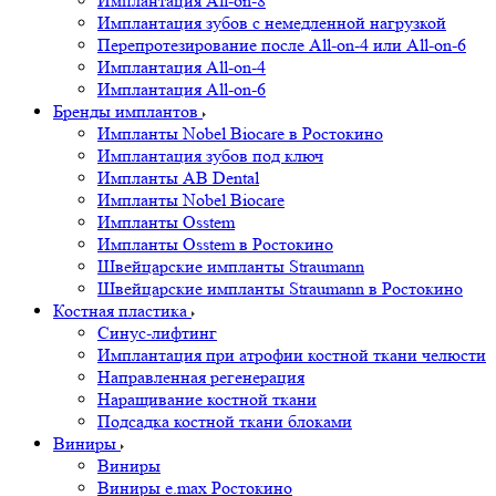
Имплантация All-on-8
Имплантация зубов с немедленной нагрузкой
Перепротезирование после All-on-4 или All-on-6
Имплантация All-on-4
Имплантация All-on-6
Бренды имплантов
Импланты Nobel Biocare в Ростокино
Имплантация зубов под ключ
Импланты AB Dental
Импланты Nobel Biocare
Импланты Osstem
Импланты Osstem в Ростокино
Швейцарские импланты Straumann
Швейцарские импланты Straumann в Ростокино
Костная пластика
Cинус-лифтинг
Имплантация при атрофии костной ткани челюсти
Направленная регенерация
Наращивание костной ткани
Подсадка костной ткани блоками
Виниры
Виниры
Виниры e.max Ростокино